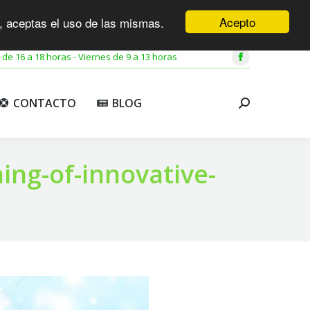
Acepto
o, aceptas el uso de las mismas.
CONTACTO
BLOG
Buscar:
 de 16 a 18 horas - Viernes de 9 a 13 horas
Facebook
page
opens
CONTACTO
BLOG
Buscar:
in
new
window
ng-of-innovative-