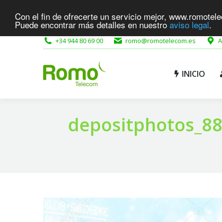
Con el fin de ofrecerte un servicio mejor, www.romotele
INICIO
Puede encontrar más detalles en nuestro
aviso legal
.
+34 944 80 69 00
romo@romotelecom.es
A
INICIO
depositphotos_88