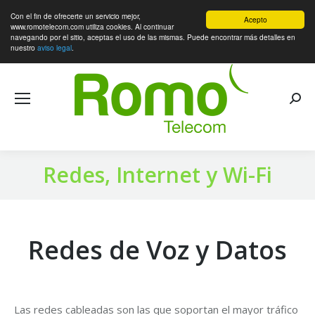
Con el fin de ofrecerte un servicio mejor,
Acepto
www.romotelecom.com utiliza cookies. Al continuar
navegando por el sitio, aceptas el uso de las mismas. Puede encontrar más detalles en
nuestro
aviso legal
.
Busca
Redes, Internet y Wi-Fi
Redes de Voz y Datos
Las redes cableadas son las que soportan el mayor tráfico