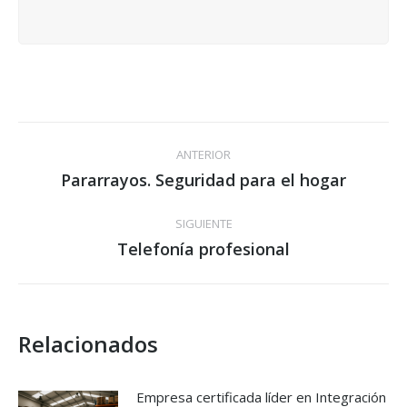
Navegación
ANTERIOR
entre
Pararrayos. Seguridad para el hogar
Publicación
anterior:
publicaciones
SIGUIENTE
Telefonía profesional
Publicación
siguiente:
Relacionados
Empresa certificada líder en Integración