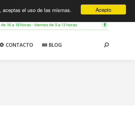
Acepto
o, aceptas el uso de las mismas.
CONTACTO
BLOG
Buscar:
 de 16 a 18 horas - Viernes de 9 a 13 horas
Facebook
page
opens
CONTACTO
BLOG
Buscar:
in
new
window