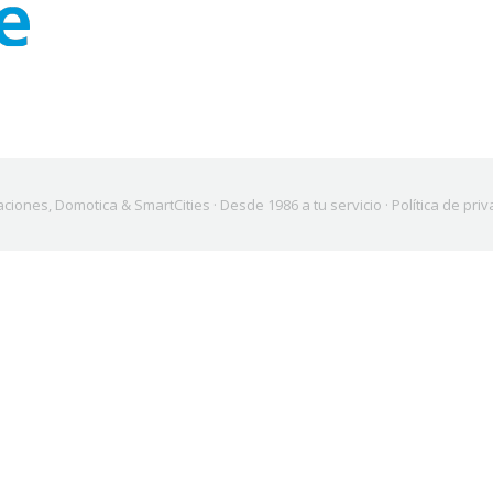
ones, Domotica & SmartCities · Desde 1986 a tu servicio ·
Política de pri