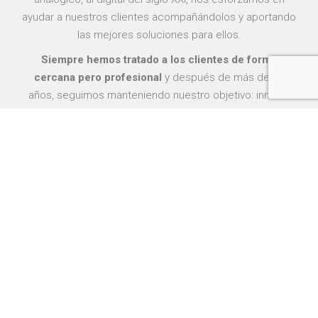
ayudar a nuestros clientes acompañándolos y aportando
las mejores soluciones para ellos.
Siempre hemos tratado a los clientes de forma
cercana pero profesional
y después de más de 30
años, seguimos manteniendo nuestro objetivo: innovar
para ofrecer lo mejor a nuestros clientes.
Estamos inscritos en el Registro de Instaladores de
Telecomunicaciones del Ministerio de Energía, Turismo y
Agenda Digital y también en la Comisión Nacional de los
Mercados y de la Competencia (C.N.M.C) , como
Operador de Servicios de Comunicaciones Electrónicas.
TE INFORMAMOS SIN
COMPROMISO