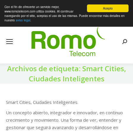
Con el fin de ofrecerte un servicio mejor,
Acepto
www.romotelecom.com utiliza cookies. Al continuar
navegando por el sitio, aceptas el uso de las mismas. Puede encontrar más detalles en
nuestro
aviso legal
.
Busca
Archivos de etiqueta:
Smart Cities,
Ciudades Inteligentes
Smart Cities, Ciudades Inteligentes
Un concepto abierto, integrador e innovador, en continuo
crecimiento y movimiento. Una forma de ver, entender y
gestionar que seguirá avanzando y desarrollándose en